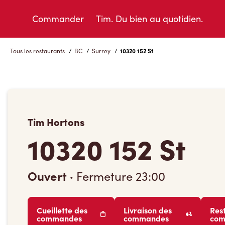
Skip
to
Commander
Tim. Du bien au quotidien.
Content
Tous les restaurants
/
BC
/
Surrey
/
10320 152 St
Tim Hortons
10320 152 St
Ouvert
·
Fermeture
23:00
Cueillette des
Livraison des
Res
commandes
commandes
co