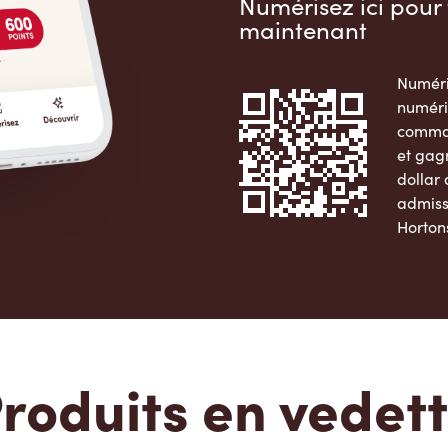
Numérisez ici pour 
maintenant
Numéri
numéri
comman
et gag
dollar
admiss
Horton
Apple 
roduits en vedet