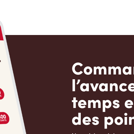
Comman
l’avanc
temps e
des poin