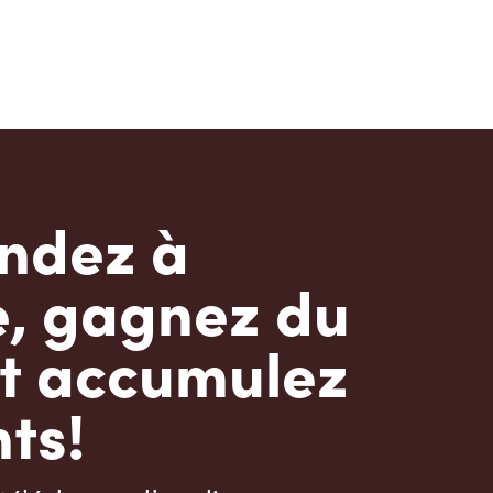
dez à
e, gagnez du
t accumulez
ts!