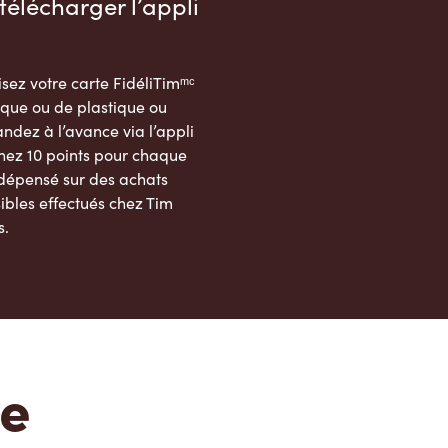
télécharger l’appli
sez votre carte FidéliTimᵐᶜ
que ou de plastique ou
dez à l’avance via l’appli
nez 10 points pour chaque
 dépensé sur des achats
ibles effectués chez Tim
s.
App Store
Google Play Store
te