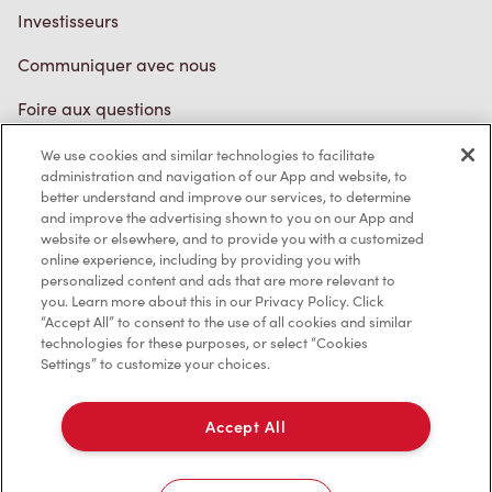
Investisseurs
Communiquer avec nous
Foire aux questions
We use cookies and similar technologies to facilitate
administration and navigation of our App and website, to
Politique de confidentialité
better understand and improve our services, to determine
and improve the advertising shown to you on our App and
Conditions de service
website or elsewhere, and to provide you with a customized
online experience, including by providing you with
Marques de commerce
personalized content and ads that are more relevant to
you. Learn more about this in our Privacy Policy. Click
Accessibilité
“Accept All” to consent to the use of all cookies and similar
technologies for these purposes, or select “Cookies
Settings” to customize your choices.
Diagnostic
Accept All
Contactez-nous