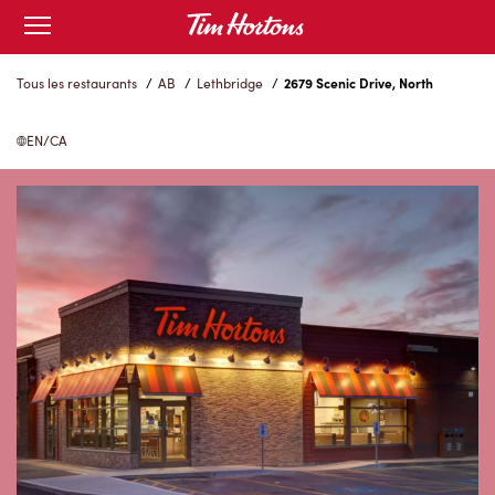
Skip
Open
to
mobile
menu
Content
Tous les restaurants
/
AB
/
Lethbridge
/
2679 Scenic Drive, North
EN/CA