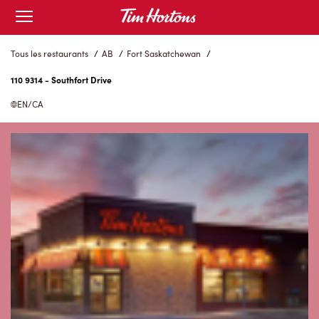
Skip
Open
to
mobile
menu
Content
Tous les restaurants
/
AB
/
Fort Saskatchewan
/
110 9314 - Southfort Drive
EN/CA