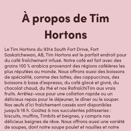
À propos de Tim
Hortons
Le Tim Hortons du 9314 South Fort Drive, Fort
Saskatchewan, AB, Tim Hortons est le parfait endroit pour
du café fraîchement infusé. Notre café est fait avec des
grains 100 % arabica provenant des régions caféières les
plus réputées au monde. Nous offrons aussi des boissons
de spécialité, comme des lattes, des cappuccinos, des
boissons à base d’espresso, du café glacé et givré, du
chocolat chaud, du thé et nos RafraîchiTim aux vrais
fruits. Arrêtez-vous pour une collation rapide ou un
délicieux repas pour le déjeuner, le dîner ou le souper.
Nos œufs d’ici fraîchement cassés sont disponibles
jusqu’à 16 h. Goûtez à nos succulentes pâtisseries :
biscuits, muffins, Timbits et beignes, y compris nos
délicieux beignes de rêve. Nous offrons aussi une variété
de soupes, dont notre soupe poulet et nouilles et notre
crème de brocoli, et un chili, qui se marie parfaitement
avec nos quartiers de pommes de terre d’ici.