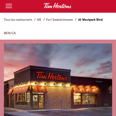
Skip
Open
to
mobile
menu
Content
Tous les restaurants
/
AB
/
Fort Saskatchewan
/
30 Westpark Blvd
EN/CA