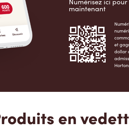
Numérisez ici pour 
maintenant
Numéri
numéri
comman
et gag
dollar
admiss
Horton
Apple 
roduits en vedet