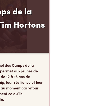
ps de la
Tim Hortons
el des Camps de la
 permet aux jeunes de
 de 12 à 16 ans de
p, leur résilience et leur
s, au moment carrefour
nent ce qu’ils
te.