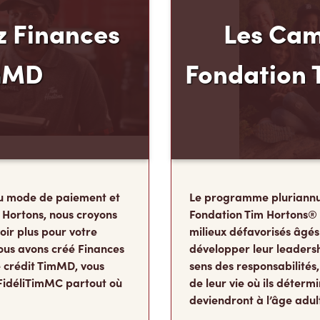
 Finances
Les Cam
mMD
Fondation 
u mode de paiement et
Le programme pluriannu
 Hortons, nous croyons
Fondation Tim Hortons®
oir plus pour votre
milieux défavorisés âgés
ous avons créé Finances
développer leur leadershi
 crédit TimMD, vous
sens des responsabilité
FidéliTimMC partout où
de leur vie où ils détermi
deviendront à l’âge adul