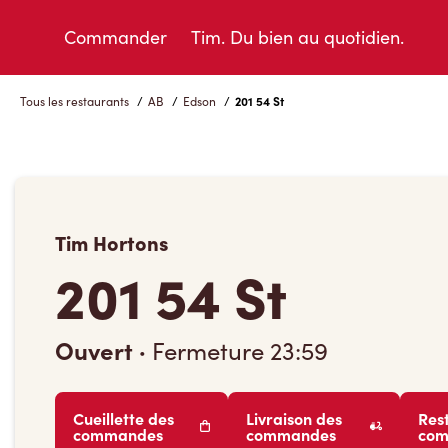
Skip
to
Commander
Tim. Du bien au quotidien.
Content
Tous les restaurants
/
AB
/
Edson
/
201 54 St
Tim Hortons
201 54 St
Ouvert
·
Fermeture
23:59
Cueillette des
Livraison des
Res
commandes
commandes
co