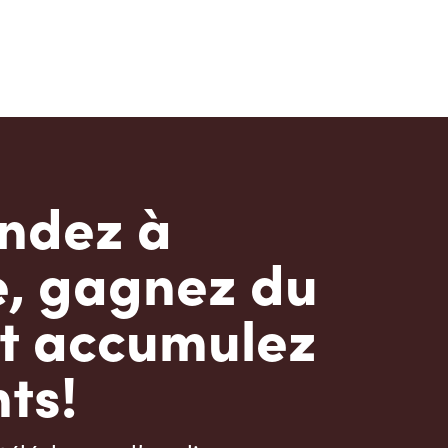
dez à
e, gagnez du
t accumulez
ts!