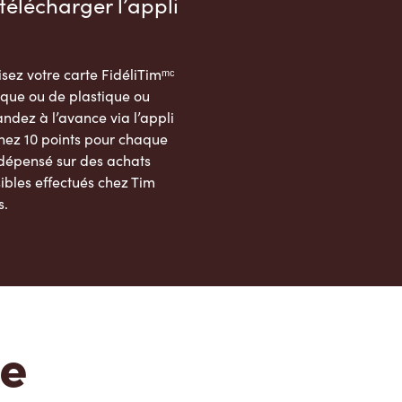
télécharger l’appli
sez votre carte FidéliTimᵐᶜ
que ou de plastique ou
dez à l’avance via l’appli
nez 10 points pour chaque
 dépensé sur des achats
ibles effectués chez Tim
s.
App Store
Google Play Store
te