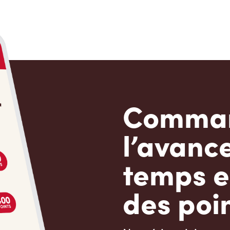
Comman
l’avanc
temps e
des poin