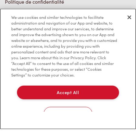
Politique de confidentialité
Conditions de service
We use cookies and similar technologies to facilitate
administration and navigation of our App and website, to
Marques de commerce
better understand and improve our services, to determine
and improve the advertising shown to you on our App and
Accessibilité
website or elsewhere, and to provide you with a customized
online experience, including by providing you with
Diagnostic
personalized content and ads that are more relevant to
you. Learn more about this in our Privacy Policy. Click
“Accept All” to consent to the use of all cookies and similar
Contactez-nous
technologies for these purposes, or select “Cookies
Settings” to customize your choices.
Accept All
TM & © Tim Hortons, 2023
Cookies Settings
EN/CA