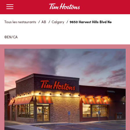
Skip
Open
to
mobile
menu
Content
Tous les restaurants
/
AB
/
Calgary
/
9650 Harvest Hills Blvd Ne
EN/CA