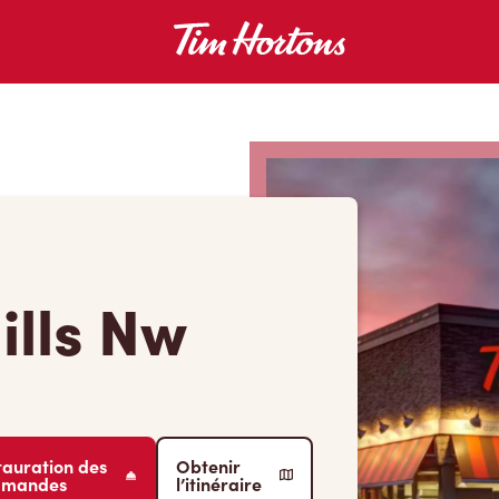
ills Nw
tauration des
Obtenir
mmandes
l’itinéraire