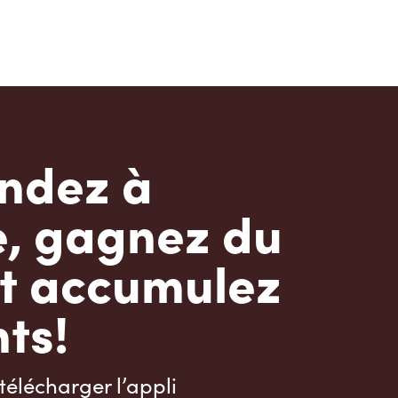
dez à
e, gagnez du
t accumulez
ts!
télécharger l’appli