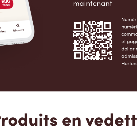
maintenant
Numéri
numéri
comman
et gag
dollar
admiss
Horton
Apple 
roduits en vedet