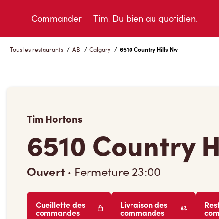
Skip
to
Commander
Tim. Du bien au quotidien.
Content
Tous les restaurants
/
AB
/
Calgary
/
6510 Country Hills Nw
Tim Hortons
6510 Country H
Ouvert
·
Fermeture
23:00
Cueillette des
Livraison des
Res
commandes
commandes
co