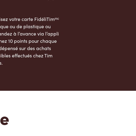
sez votre carte FidéliTimᵐᶜ
que ou de plastique ou
dez à l’avance via l’appli
nez 10 points pour chaque
 dépensé sur des achats
ibles effectués chez Tim
s.
App Store
Google Play Store
te