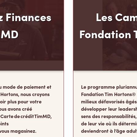
 Finances
Les Cam
mMD
Fondation 
u mode de paiement et
Le programme pluriannu
 Hortons, nous croyons
Fondation Tim Hortons®
oir plus pour votre
milieux défavorisés âgés
ous avons créé
développer leur leadershi
 Carte de crédit TimMD,
sens des responsabilité
ints
de leur vie où ils détermi