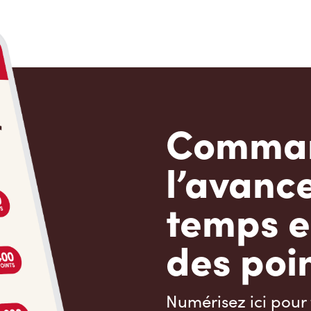
Comman
l’avanc
temps e
des poin
Numérisez ici pour 