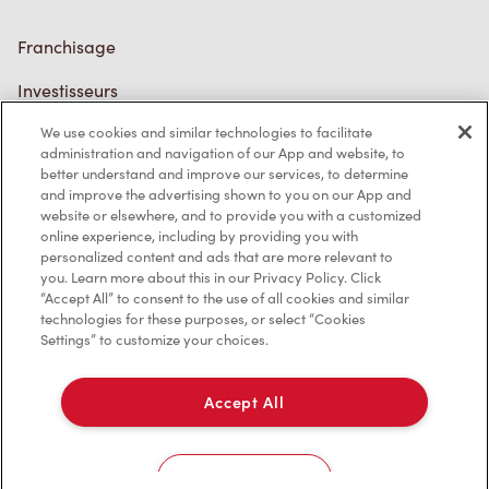
Franchisage
Investisseurs
We use cookies and similar technologies to facilitate
Communiquer avec nous
administration and navigation of our App and website, to
better understand and improve our services, to determine
Foire aux questions
and improve the advertising shown to you on our App and
website or elsewhere, and to provide you with a customized
online experience, including by providing you with
personalized content and ads that are more relevant to
Politique de confidentialité
you. Learn more about this in our Privacy Policy. Click
“Accept All” to consent to the use of all cookies and similar
Conditions de service
technologies for these purposes, or select “Cookies
Settings” to customize your choices.
Marques de commerce
Accessibilité
Accept All
Diagnostic
Cookies Settings