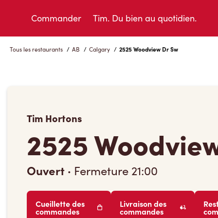
Skip
to
Commander
Tim. Du bien au quotidien.
Content
Tous les restaurants
/
AB
/
Calgary
/
2525 Woodview Dr Sw
Tim Hortons
2525 Woodview
Ouvert
·
Fermeture
21:00
Cueillette des
Livraison des
Res
commandes
commandes
co