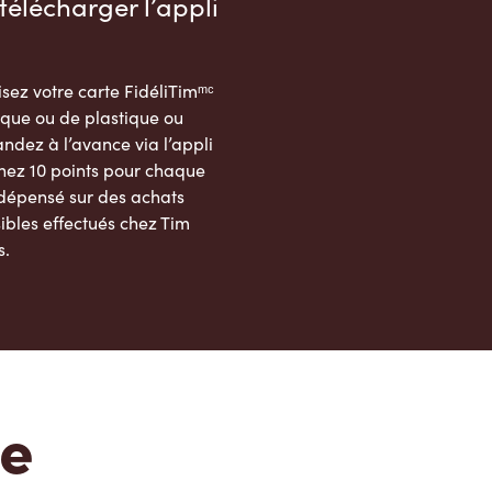
télécharger l’appli
sez votre carte FidéliTimᵐᶜ
que ou de plastique ou
dez à l’avance via l’appli
nez 10 points pour chaque
 dépensé sur des achats
ibles effectués chez Tim
s.
App Store
Google Play Store
te