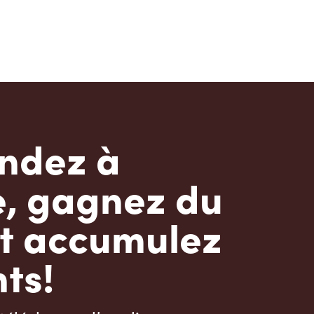
dez à
e, gagnez du
t accumulez
ts!