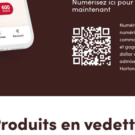
Numérisez ici pour 
maintenant
Numéri
numéri
comman
et gag
dollar
admiss
Horton
Apple 
roduits en vedet