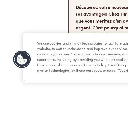
Découvrez votre nouvea
ses avantages! Chez Tim
que vous méritez d’en av
argent. C’est pourquoi n
Finances TimMD. Avec la
vous accumulerez des po
We use cookies and similar technologies to facilitate a
FidéliTimMC partout où 
website, to better understand and improve our services
shown to you on our App and website or elsewhere, and 
experience, including by providing you with personalize
Rejoindre la liste
Learn more about this in our Privacy Policy. Click “Accept
similar technologies for these purposes, or select “Cooki