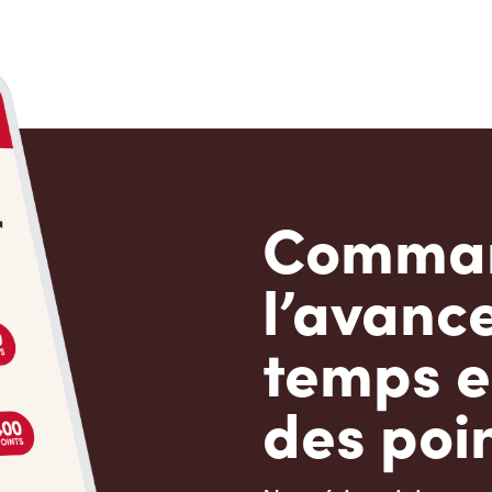
Comman
l’avanc
temps e
des poin