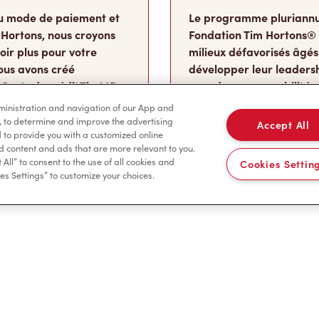
u mode de paiement et
Le programme pluriannu
 Hortons, nous croyons
Fondation Tim Hortons®
oir plus pour votre
milieux défavorisés âgés
ous avons créé
développer leur leadershi
 Carte de crédit TimMD,
sens des responsabilité
ints
de leur vie où ils détermi
dministration and navigation of our App and
vous magasinez.
deviendront à l’âge adul
, to determine and improve the advertising
Accept All
to provide you with a customized online
d content and ads that are more relevant to you.
 d'attente
Faire un don
 All” to consent to the use of all cookies and
Cookies Settin
es Settings” to customize your choices.