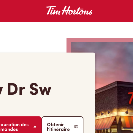
 Dr Sw
tauration des
Obtenir
mmandes
l’itinéraire