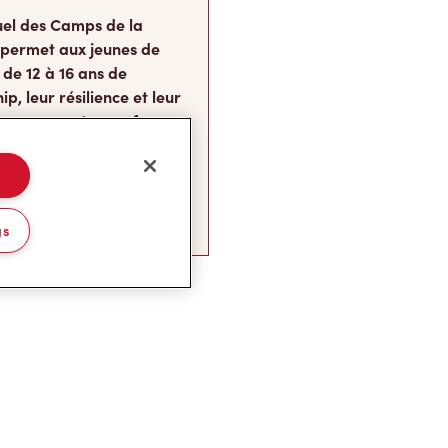
el des Camps de la
 permet aux jeunes de
 de 12 à 16 ans de
p, leur résilience et leur
s, au moment carrefour
nent ce qu’ils
te.
gs