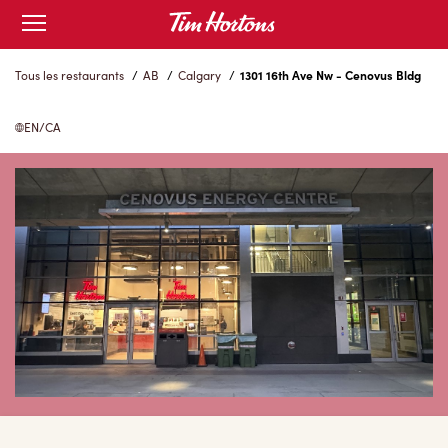
Skip
Open
to
mobile
menu
Content
Tous les restaurants
/
AB
/
Calgary
/
1301 16th Ave Nw - Cenovus Bldg
EN/CA