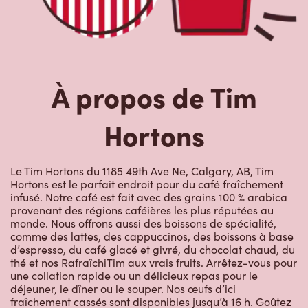
Hortons
Le Tim Hortons du 1185 49th Ave Ne, Calgary, AB, Tim
Hortons est le parfait endroit pour du café fraîchement
infusé. Notre café est fait avec des grains 100 % arabica
provenant des régions caféières les plus réputées au
monde. Nous offrons aussi des boissons de spécialité,
comme des lattes, des cappuccinos, des boissons à base
d’espresso, du café glacé et givré, du chocolat chaud, du
thé et nos RafraîchiTim aux vrais fruits. Arrêtez-vous pour
une collation rapide ou un délicieux repas pour le
déjeuner, le dîner ou le souper. Nos œufs d’ici
fraîchement cassés sont disponibles jusqu’à 16 h. Goûtez
à nos succulentes pâtisseries : biscuits, muffins, Timbits et
beignes, y compris nos délicieux beignes de rêve. Nous
offrons aussi une variété de soupes, dont notre soupe
poulet et nouilles et notre crème de brocoli, et un chili, qui
se marie parfaitement avec nos quartiers de pommes de
terre d’ici.