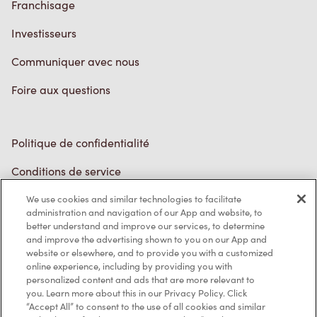
Politique de confidentialité
Conditions de service
Marques de commerce
Accessibilité
Diagnostic
Contactez-nous
We use cookies and similar technologies to facilitate
administration and navigation of our App and website, to
better understand and improve our services, to determine
and improve the advertising shown to you on our App and
website or elsewhere, and to provide you with a customized
online experience, including by providing you with
TM & © Tim Hortons, 2023
personalized content and ads that are more relevant to
you. Learn more about this in our Privacy Policy. Click
EN/CA
“Accept All” to consent to the use of all cookies and similar