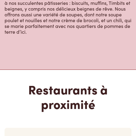
Restaurants à
proximité
979 64th Ave Ne
Ouvert
-
Fermeture
0:00
979 64th Ave Ne,
Calgary, AB, T2E 7Z4