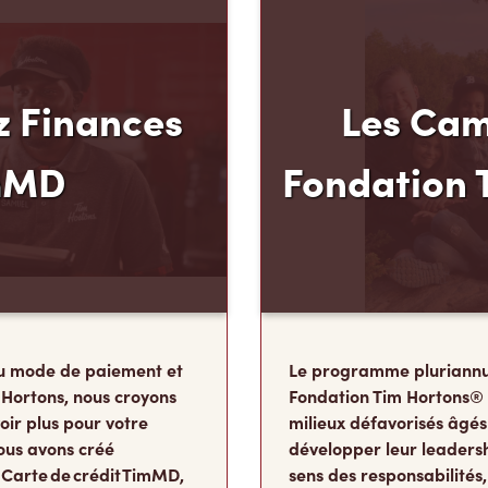
 Finances
Les Cam
mMD
Fondation 
u mode de paiement et
Le programme pluriannu
 Hortons, nous croyons
Fondation Tim Hortons®
oir plus pour votre
milieux défavorisés âgés
ous avons créé
développer leur leadershi
 Carte de crédit TimMD,
sens des responsabilité
ints
de leur vie où ils détermi