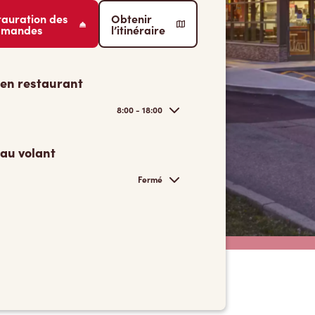
tauration des
Obtenir
mmandes
l’itinéraire
 en restaurant
8:00 - 18:00
 au volant
Fermé