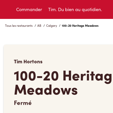
Skip
to
Commander
Tim. Du bien au quotidien.
Content
Tous les restaurants
/
AB
/
Calgary
/
100-20 Heritage Meadows
Tim Hortons
100-20 Herita
Meadows
Fermé