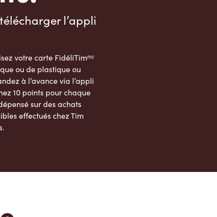
télécharger l’appli
sez votre carte FidéliTimᵐᶜ
que ou de plastique ou
dez à l’avance via l’appli
nez 10 points pour chaque
 dépensé sur des achats
ibles effectués chez Tim
s.
App Store
Google Play Store
te