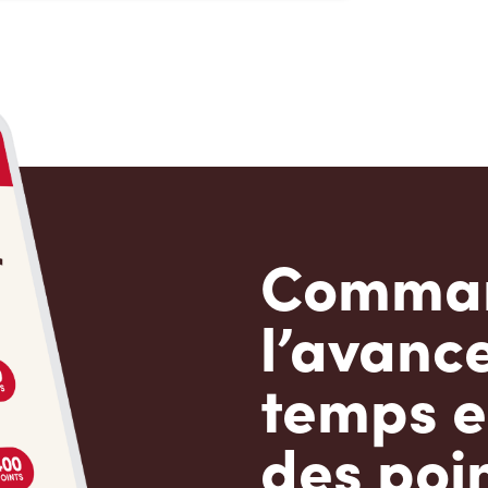
Comman
l’avanc
temps e
des poin