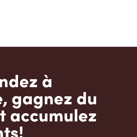
dez à
e, gagnez du
t accumulez
ts!