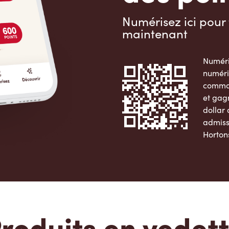
Numérisez ici pour 
maintenant
Numéri
numéri
comman
et gag
dollar
admiss
Horton
Apple 
roduits en vedet