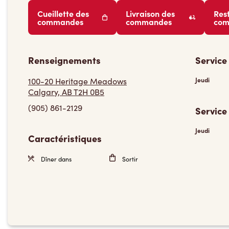
Cueillette des
Livraison des
Res
commandes
commandes
co
Renseignements
Service
100-20 Heritage Meadows
Jeudi
Calgary, AB T2H 0B5
(905) 861-2129
Service
Jeudi
Caractéristiques
Dîner dans
Sortir