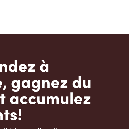
dez à
e, gagnez du
t accumulez
ts!