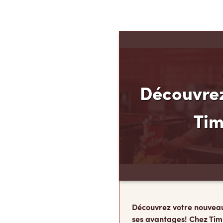
Découvrez
Ti
Découvrez votre nouvea
ses avantages! Chez Tim
que vous méritez d’en av
argent. C’est pourquoi n
Finances TimMD. Avec la
vous accumulerez des po
FidéliTimMC partout où 