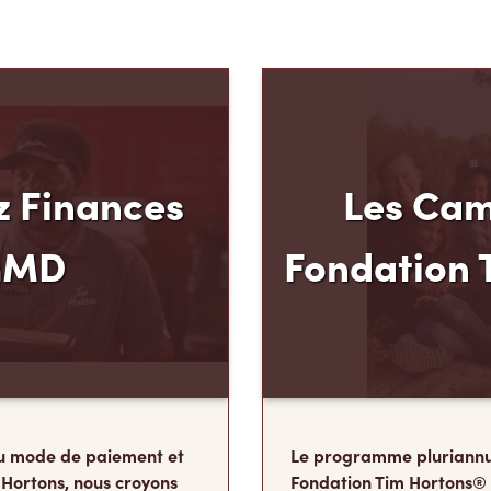
 Finances
Les Cam
mMD
Fondation 
u mode de paiement et
Le programme pluriannu
 Hortons, nous croyons
Fondation Tim Hortons®
oir plus pour votre
milieux défavorisés âgés
ous avons créé
développer leur leadershi
 Carte de crédit TimMD,
sens des responsabilité
ints
de leur vie où ils détermi
vous magasinez.
deviendront à l’âge adul