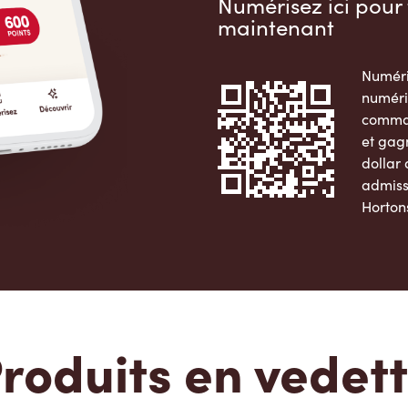
Numérisez ici pour 
maintenant
Numéri
numéri
comman
et gag
dollar
admiss
Horton
Apple 
roduits en vedet