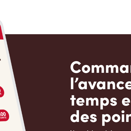
Comman
l’avanc
temps e
des poin