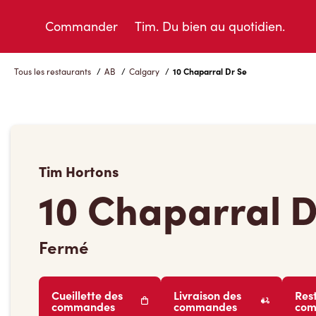
Skip
to
Commander
Tim. Du bien au quotidien.
Content
Tous les restaurants
/
AB
/
Calgary
/
10 Chaparral Dr Se
Tim Hortons
10 Chaparral D
Fermé
Cueillette des
Livraison des
Res
commandes
commandes
co