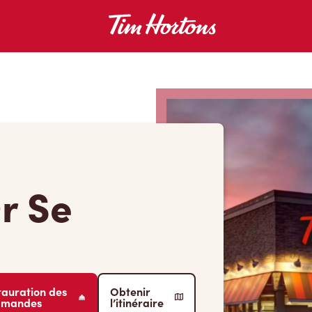
r Se
tauration des
Obtenir
mmandes
l’itinéraire