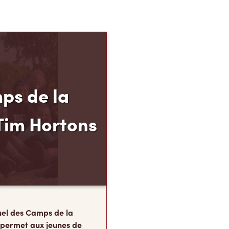
ps de la
Tim Hortons
el des Camps de la
 permet aux jeunes de
 de 12 à 16 ans de
p, leur résilience et leur
s, au moment carrefour
nent ce qu’ils
te.