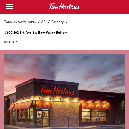
Skip
Open
to
mobile
menu
Content
Tous les restaurants
/
AB
/
Calgary
/
#100 202 6th Ave Sw Bow Valley Bottom
EN/CA