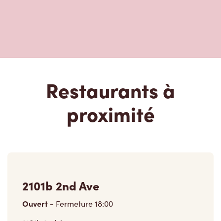
Restaurants à
proximité
2101b 2nd Ave
Ouvert
-
Fermeture
18:00
2101b 2nd Ave,
Whitehorse, YT, Y1A 1B8