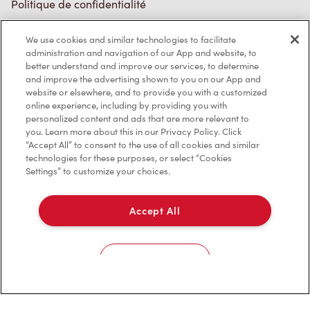
Politique de confidentialité
Conditions de service
We use cookies and similar technologies to facilitate
administration and navigation of our App and website, to
Marques de commerce
better understand and improve our services, to determine
and improve the advertising shown to you on our App and
Accessibilité
website or elsewhere, and to provide you with a customized
online experience, including by providing you with
Diagnostic
personalized content and ads that are more relevant to
you. Learn more about this in our Privacy Policy. Click
“Accept All” to consent to the use of all cookies and similar
Contactez-nous
technologies for these purposes, or select “Cookies
Settings” to customize your choices.
Accept All
TM & © Tim Hortons, 2023
Cookies Settings
EN/CA