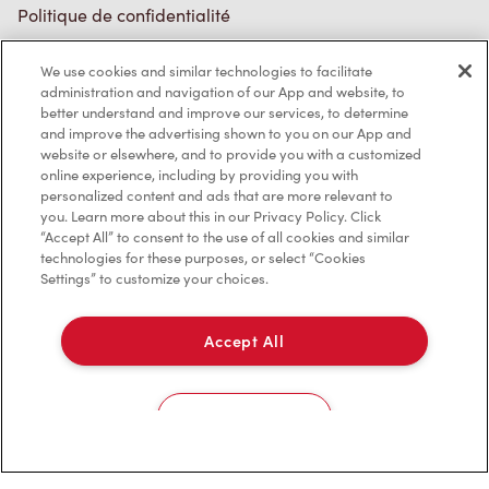
Politique de confidentialité
Conditions de service
We use cookies and similar technologies to facilitate
administration and navigation of our App and website, to
Marques de commerce
better understand and improve our services, to determine
and improve the advertising shown to you on our App and
Accessibilité
website or elsewhere, and to provide you with a customized
online experience, including by providing you with
Diagnostic
personalized content and ads that are more relevant to
you. Learn more about this in our Privacy Policy. Click
“Accept All” to consent to the use of all cookies and similar
Contactez-nous
technologies for these purposes, or select “Cookies
Settings” to customize your choices.
Accept All
TM & © Tim Hortons, 2023
Cookies Settings
EN/CA