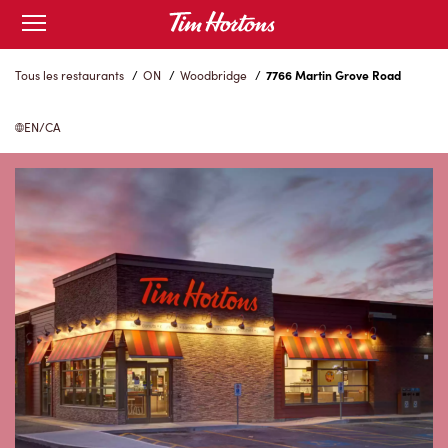
Skip
Open
to
mobile
menu
Content
Tous les restaurants
/
ON
/
Woodbridge
/
7766 Martin Grove Road
EN/CA