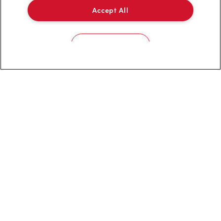
Foire aux questions
Accept All
Politique de confidentialité
Cookies Settings
Conditions de service
Marques de commerce
Accessibilité
Diagnostic
Contactez-nous
TM & © Tim Hortons, 2023