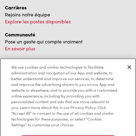
Carrières
Rejoins notre équipe
Explore les postes disponibles
Communauté
Pose un geste qui compte vraiment
En savoir plus
Trouver un restaurant Tim Hortons
We use cookies and similar technologies to facilitate
Nous avons hâte de vous servir
administration and navigation of our App and website, to
Localisateur de restaurant
better understand and improve our services, to determine
and improve the advertising shown to you on our App and
website or elsewhere, and to provide you with a customized
online experience, including by providing you with
personalized content and ads that are more relevant to
Franchisage
you. Learn more about this in our Privacy Policy. Click
“Accept All” to consent to the use of all cookies and similar
Investisseurs
technologies for these purposes, or select “Cookies
Settings” to customize your choices.
Communiquer avec nous