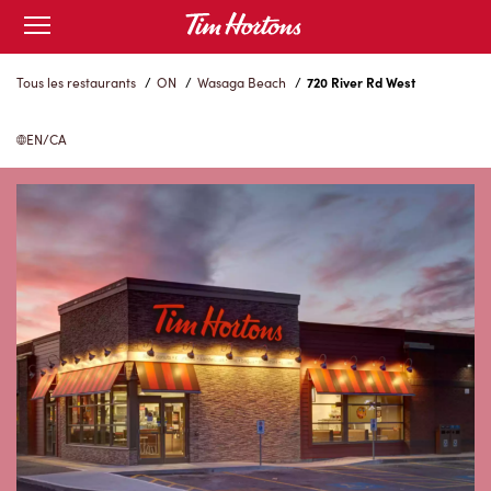
Skip
Open
to
mobile
menu
Content
Tous les restaurants
/
ON
/
Wasaga Beach
/
720 River Rd West
EN/CA