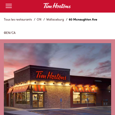
Skip
Open
to
mobile
menu
Content
Tous les restaurants
/
ON
/
Wallaceburg
/
60 Mcnaughton Ave
EN/CA