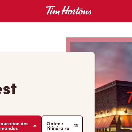
est
tauration des
Obtenir
mmandes
l’itinéraire