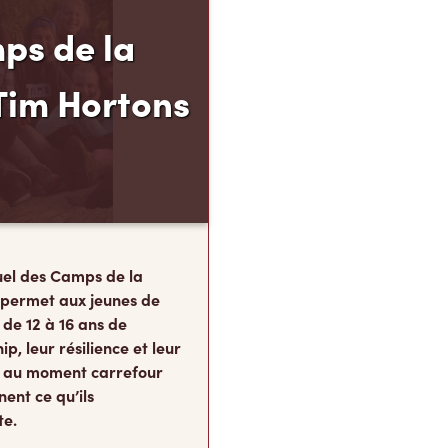
ps de la
Tim Hortons
el des Camps de la
 permet aux jeunes de
 de 12 à 16 ans de
p, leur résilience et leur
s, au moment carrefour
nent ce qu’ils
te.