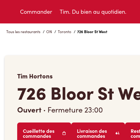
Skip
to
Commander
Tim. Du bien au quotidien.
Content
Tous les restaurants
/
ON
/
Toronto
/
726 Bloor St West
Tim Hortons
726 Bloor St W
Ouvert
·
Fermeture
23:00
Cueillette des
Livraison des
Res
commandes
commandes
co