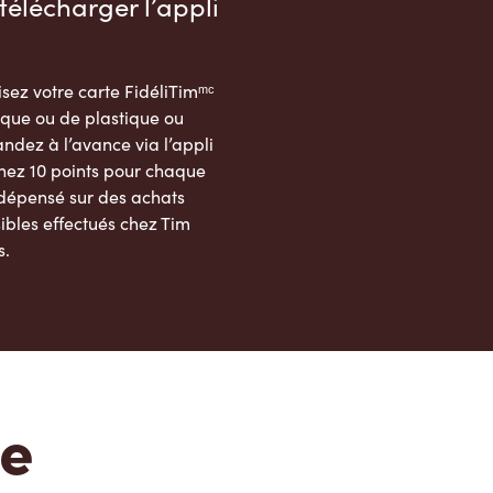
télécharger l’appli
sez votre carte FidéliTimᵐᶜ
que ou de plastique ou
dez à l’avance via l’appli
nez 10 points pour chaque
 dépensé sur des achats
ibles effectués chez Tim
s.
App Store
Google Play Store
te