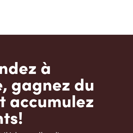
dez à
e, gagnez du
t accumulez
ts!