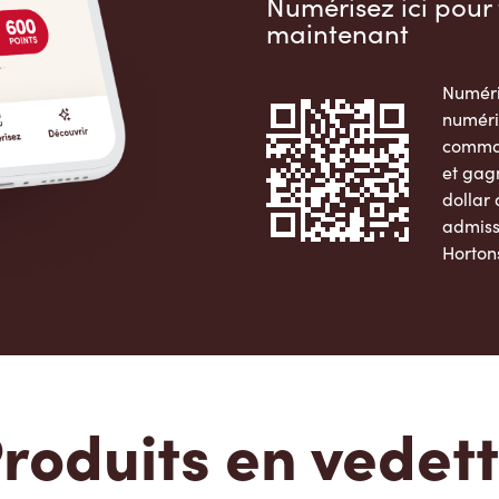
Numérisez ici pour 
maintenant
Numéri
numéri
comman
et gag
dollar
admiss
Horton
Apple 
roduits en vedet