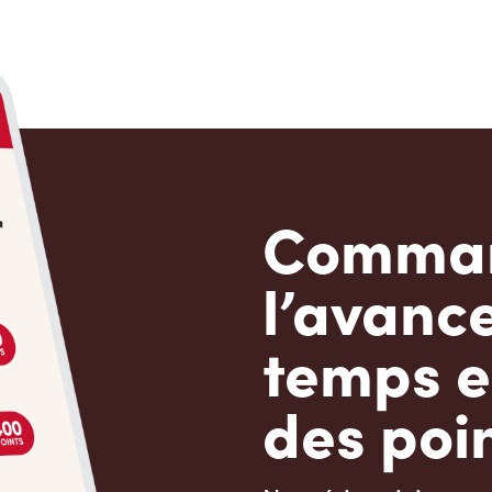
Comman
l’avanc
temps e
des poin