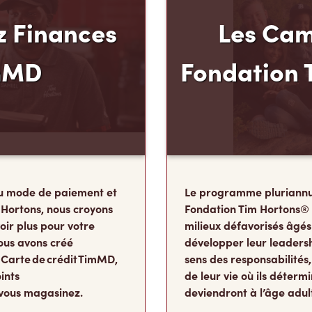
 Finances
Les Cam
mMD
Fondation 
u mode de paiement et
Le programme pluriannu
 Hortons, nous croyons
Fondation Tim Hortons®
oir plus pour votre
milieux défavorisés âgés
ous avons créé
développer leur leadershi
 Carte de crédit TimMD,
sens des responsabilité
ints
de leur vie où ils détermi
vous magasinez.
deviendront à l’âge adul