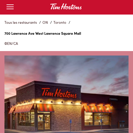
Skip
Open
to
mobile
menu
Content
Tous les restaurants
/
ON
/
Toronto
/
700 Lawrence Ave West Lawrence Square Mall
EN/CA