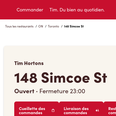
Skip
to
Commander
Tim. Du bien au quotidien.
Content
Tous les restaurants
/
ON
/
Toronto
/
148 Simcoe St
Tim Hortons
148 Simcoe St
Ouvert
·
Fermeture
23:00
Cueillette des
Livraison des
Res
commandes
commandes
co