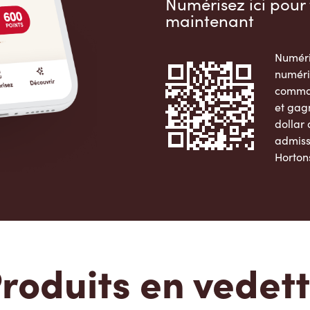
Numérisez ici pour 
maintenant
Numéri
numéri
comman
et gag
dollar
admiss
Horton
Apple 
roduits en vedet