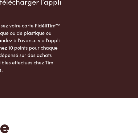
télécharger l’appli
sez votre carte FidéliTimᵐᶜ
que ou de plastique ou
dez à l’avance via l’appli
nez 10 points pour chaque
 dépensé sur des achats
ibles effectués chez Tim
s.
App Store
Google Play Store
te