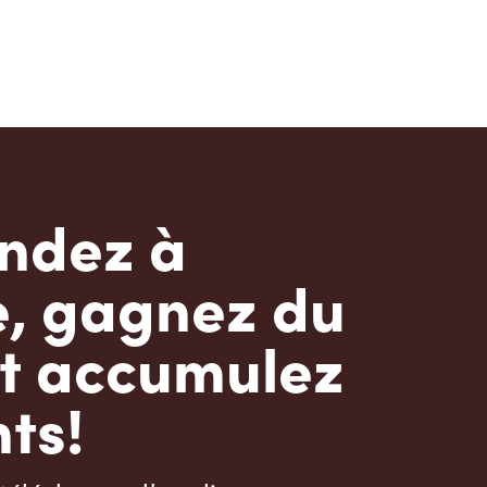
dez à
e, gagnez du
t accumulez
ts!