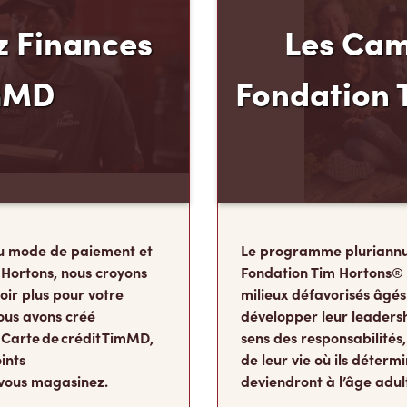
 Finances
Les Cam
mMD
Fondation 
u mode de paiement et
Le programme pluriannu
 Hortons, nous croyons
Fondation Tim Hortons®
oir plus pour votre
milieux défavorisés âgés
ous avons créé
développer leur leadershi
 Carte de crédit TimMD,
sens des responsabilité