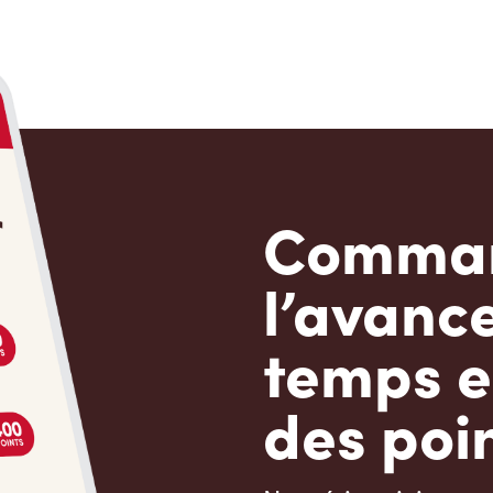
Comman
l’avanc
temps e
des poin