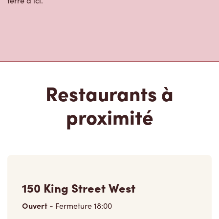
Restaurants à
proximité
150 King Street West
Ouvert
-
Fermeture
18:00
150 King Street West, Unit C110
Toronto, ON, M5J 1J9
(416) 979-8467