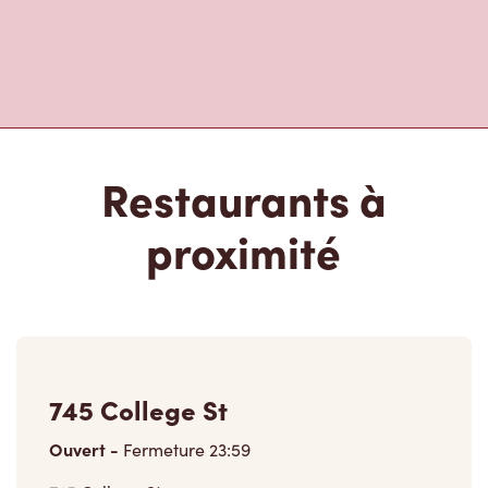
Restaurants à
proximité
745 College St
Ouvert
-
Fermeture
23:59
745 College St,
Toronto, ON, M6G 1C5