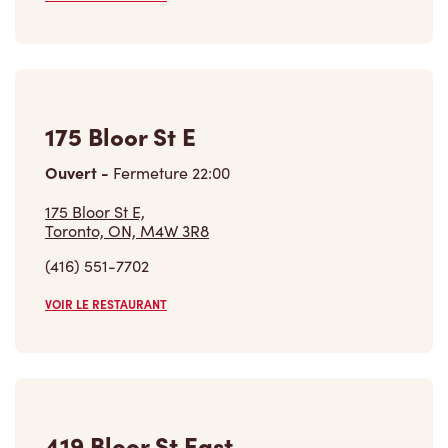
175 Bloor St E
Ouvert
-
Fermeture
22:00
175 Bloor St E,
Toronto, ON, M4W 3R8
(416) 551-7702
VOIR LE RESTAURANT
419 Bloor St East
Ouvert
-
Fermeture
23:59
419 Bloor St East,