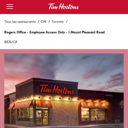
Skip
Open
to
mobile
menu
Content
Tous les restaurants
/
ON
/
Toronto
/
Rogers Office - Employee Access Only - 1 Mount Pleasant Road
EN/CA