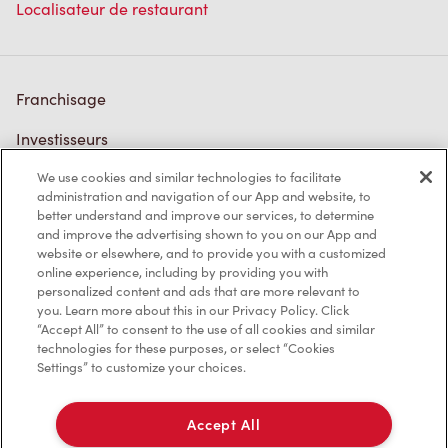
Localisateur de restaurant
Franchisage
Investisseurs
We use cookies and similar technologies to facilitate
Communiquer avec nous
administration and navigation of our App and website, to
better understand and improve our services, to determine
Foire aux questions
and improve the advertising shown to you on our App and
website or elsewhere, and to provide you with a customized
online experience, including by providing you with
personalized content and ads that are more relevant to
Politique de confidentialité
you. Learn more about this in our Privacy Policy. Click
“Accept All” to consent to the use of all cookies and similar
Conditions de service
technologies for these purposes, or select “Cookies
Settings” to customize your choices.
Marques de commerce
Accessibilité
Accept All