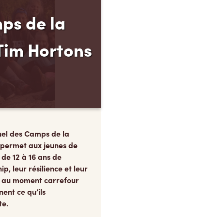
ps de la
Tim Hortons
el des Camps de la
 permet aux jeunes de
 de 12 à 16 ans de
p, leur résilience et leur
s, au moment carrefour
nent ce qu’ils
te.