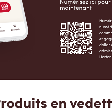
Numérisez ici pour 
maintenant
Numéri
numéri
comman
et gag
dollar
admiss
Horton
Apple 
roduits en vedet