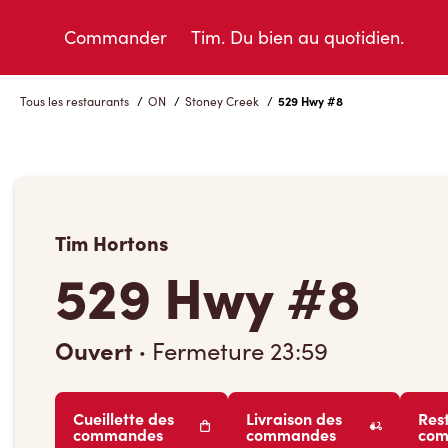
Skip
to
Commander
Tim. Du bien au quotidien.
Content
Tous les restaurants
/
ON
/
Stoney Creek
/
529 Hwy #8
Tim Hortons
529 Hwy #8
Ouvert
·
Fermeture
23:59
Cueillette des
Livraison des
Res
commandes
commandes
co