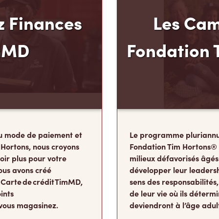
 Finances
Les Cam
mMD
Fondation 
u mode de paiement et
Le programme pluriannu
 Hortons, nous croyons
Fondation Tim Hortons®
oir plus pour votre
milieux défavorisés âgés
ous avons créé
développer leur leadershi
 Carte de crédit TimMD,
sens des responsabilité
ints
de leur vie où ils détermi
vous magasinez.
deviendront à l’âge adul