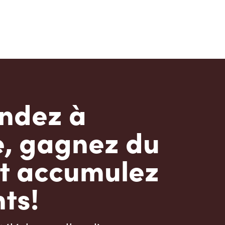
dez à
e, gagnez du
t accumulez
ts!