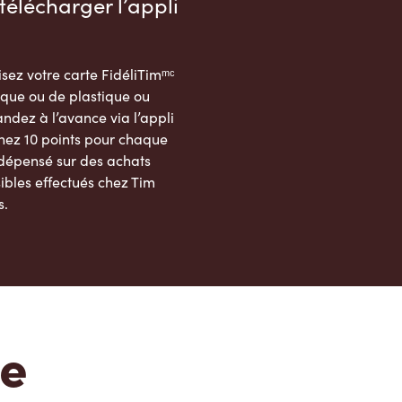
télécharger l’appli
sez votre carte FidéliTimᵐᶜ
que ou de plastique ou
dez à l’avance via l’appli
nez 10 points pour chaque
 dépensé sur des achats
ibles effectués chez Tim
s.
App Store
Google Play Store
te