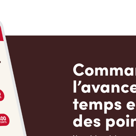
Comman
l’avanc
temps e
des poin