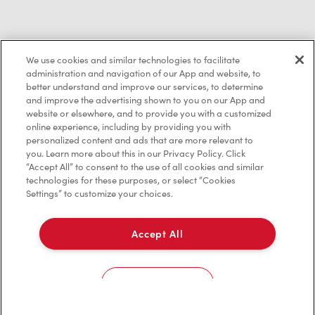
Politique de confidentialité
We use cookies and similar technologies to facilitate
Conditions de service
administration and navigation of our App and website, to
better understand and improve our services, to determine
Marques de commerce
and improve the advertising shown to you on our App and
website or elsewhere, and to provide you with a customized
online experience, including by providing you with
Accessibilité
personalized content and ads that are more relevant to
you. Learn more about this in our Privacy Policy. Click
Diagnostic
“Accept All” to consent to the use of all cookies and similar
technologies for these purposes, or select “Cookies
Settings” to customize your choices.
Contactez-nous
Accept All
Cookies Settings
TM & © Tim Hortons, 2023