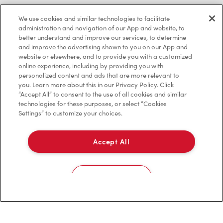
Politique de confidentialité
We use cookies and similar technologies to facilitate
Conditions de service
administration and navigation of our App and website, to
better understand and improve our services, to determine
Marques de commerce
and improve the advertising shown to you on our App and
website or elsewhere, and to provide you with a customized
online experience, including by providing you with
Accessibilité
personalized content and ads that are more relevant to
you. Learn more about this in our Privacy Policy. Click
Diagnostic
“Accept All” to consent to the use of all cookies and similar
technologies for these purposes, or select “Cookies
Settings” to customize your choices.
Contactez-nous
Accept All
Cookies Settings
TM & © Tim Hortons, 2023
EN/CA