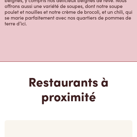
Restaurants à
proximité
1571 Sandhurst Circle
Ouvert
-
Fermeture
22:00
1571 Sandhurst Circle, Unit 420
Scarborough, ON, M1V 1V2