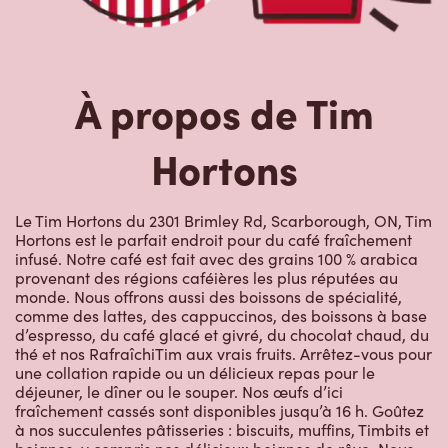
Hortons
Le Tim Hortons du 2301 Brimley Rd, Scarborough, ON, Tim
Hortons est le parfait endroit pour du café fraîchement
infusé. Notre café est fait avec des grains 100 % arabica
provenant des régions caféières les plus réputées au
monde. Nous offrons aussi des boissons de spécialité,
comme des lattes, des cappuccinos, des boissons à base
d’espresso, du café glacé et givré, du chocolat chaud, du
thé et nos RafraîchiTim aux vrais fruits. Arrêtez-vous pour
une collation rapide ou un délicieux repas pour le
déjeuner, le dîner ou le souper. Nos œufs d’ici
fraîchement cassés sont disponibles jusqu’à 16 h. Goûtez
à nos succulentes pâtisseries : biscuits, muffins, Timbits et
beignes, y compris nos délicieux beignes de rêve. Nous
offrons aussi une variété de soupes, dont notre soupe
poulet et nouilles et notre crème de brocoli, et un chili, qui
se marie parfaitement avec nos quartiers de pommes de
terre d’ici.