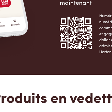
maintenant
Numéri
numéri
comman
et gag
dollar
admiss
Horton
Apple 
roduits en vedet