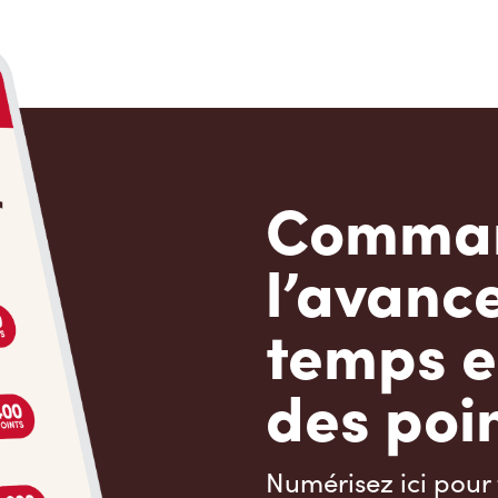
Comman
l’avanc
temps e
des poin
Numérisez ici pour 