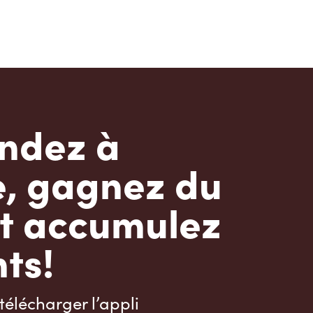
dez à
e, gagnez du
t accumulez
ts!
télécharger l’appli