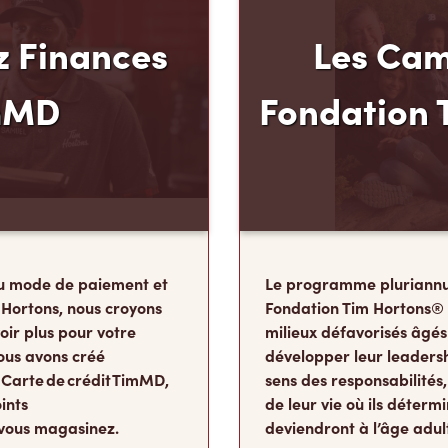
 Finances
Les Cam
mMD
Fondation 
u mode de paiement et
Le programme pluriannu
 Hortons, nous croyons
Fondation Tim Hortons®
oir plus pour votre
milieux défavorisés âgés
ous avons créé
développer leur leadershi
 Carte de crédit TimMD,
sens des responsabilité
ints
de leur vie où ils détermi