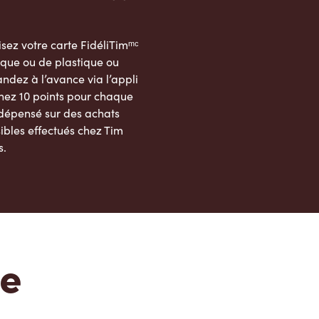
sez votre carte FidéliTimᵐᶜ
que ou de plastique ou
dez à l’avance via l’appli
nez 10 points pour chaque
 dépensé sur des achats
ibles effectués chez Tim
s.
App Store
Google Play Store
te