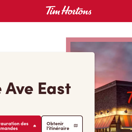
 Ave East
tauration des
Obtenir
mmandes
l’itinéraire