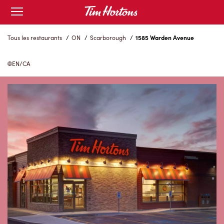
Skip
Open
to
mobile
menu
Content
Tous les restaurants
/
ON
/
Scarborough
/
1585 Warden Avenue
EN/CA