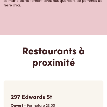
Restaurants à
proximité
297 Edwards St
Ouvert
-
Fermeture
23:00
297 Edwards St,
Rockland, ON, K4K 1H6