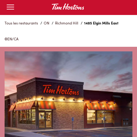
Skip
Open
to
mobile
menu
Content
Tous les restaurants
/
ON
/
Richmond Hill
/
1485 Elgin Mills East
EN/CA