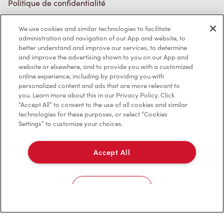
Politique de confidentialité
Conditions de service
We use cookies and similar technologies to facilitate
administration and navigation of our App and website, to
Marques de commerce
better understand and improve our services, to determine
and improve the advertising shown to you on our App and
Accessibilité
website or elsewhere, and to provide you with a customized
online experience, including by providing you with
Diagnostic
personalized content and ads that are more relevant to
you. Learn more about this in our Privacy Policy. Click
“Accept All” to consent to the use of all cookies and similar
Contactez-nous
technologies for these purposes, or select “Cookies
Settings” to customize your choices.
Accept All
TM & © Tim Hortons, 2023
Cookies Settings
EN/CA