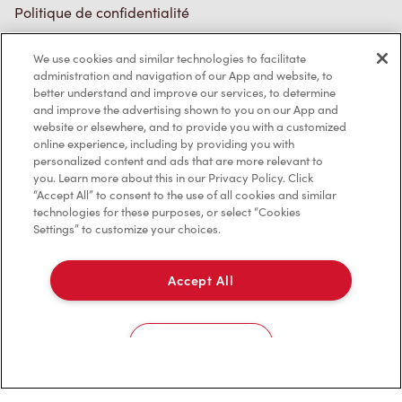
Politique de confidentialité
Conditions de service
We use cookies and similar technologies to facilitate
administration and navigation of our App and website, to
Marques de commerce
better understand and improve our services, to determine
and improve the advertising shown to you on our App and
Accessibilité
website or elsewhere, and to provide you with a customized
online experience, including by providing you with
Diagnostic
personalized content and ads that are more relevant to
you. Learn more about this in our Privacy Policy. Click
“Accept All” to consent to the use of all cookies and similar
Contactez-nous
technologies for these purposes, or select “Cookies
Settings” to customize your choices.
Accept All
TM & © Tim Hortons, 2023
Cookies Settings
EN/CA