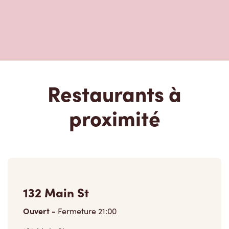
Restaurants à
proximité
132 Main St
Ouvert
-
Fermeture
21:00
132 Main St,
Wellington, ON, K0K 3L0
(613) 399-1964