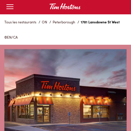
Skip
Open
to
mobile
menu
Content
Tous les restaurants
/
ON
/
Peterborough
/
1781 Lansdowne St West
EN/CA