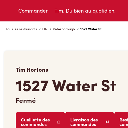
Skip
to
Commander
Tim. Du bien au quotidien.
Content
Tous les restaurants
/
ON
/
Peterborough
/
1527 Water St
Tim Hortons
1527 Water St
Fermé
Cueillette des
Livraison des
Res
commandes
commandes
co