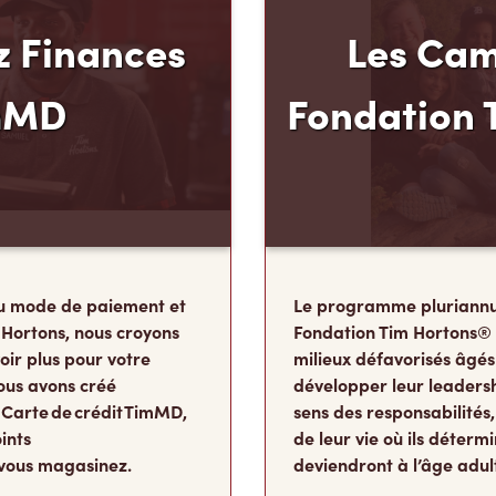
 Finances
Les Cam
mMD
Fondation 
u mode de paiement et
Le programme pluriannu
 Hortons, nous croyons
Fondation Tim Hortons®
oir plus pour votre
milieux défavorisés âgés
ous avons créé
développer leur leadershi
 Carte de crédit TimMD,
sens des responsabilité