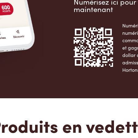
Numérisez ici pour 
maintenant
Numéri
numéri
comman
et gag
dollar
admiss
Horton
Apple 
roduits en vedet