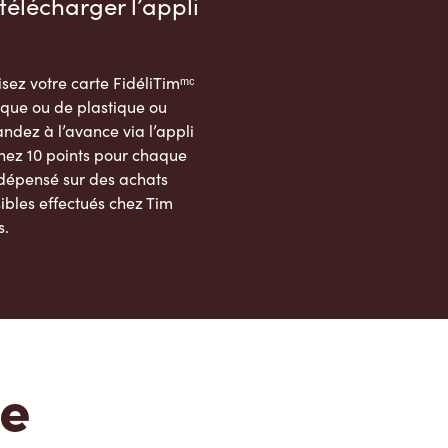
télécharger l’appli
sez votre carte FidéliTimᵐᶜ
que ou de plastique ou
dez à l’avance via l’appli
nez 10 points pour chaque
 dépensé sur des achats
ibles effectués chez Tim
s.
App Store
Google Play Store
te