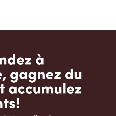
dez à
e, gagnez du
t accumulez
ts!