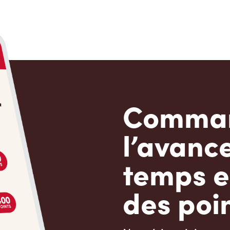
Comman
l’avanc
temps e
des poin