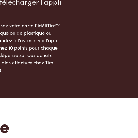
télécharger l’appli
sez votre carte FidéliTimᵐᶜ
que ou de plastique ou
dez à l’avance via l’appli
nez 10 points pour chaque
 dépensé sur des achats
ibles effectués chez Tim
s.
App Store
Google Play Store
te