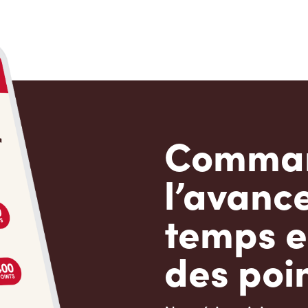
Comman
l’avanc
temps e
des poin