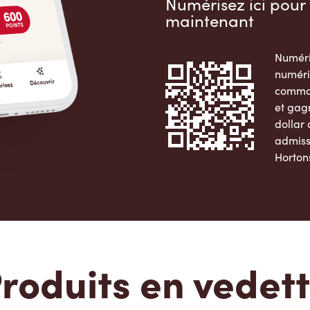
Numérisez ici pour 
maintenant
Numéri
numéri
comman
et gag
dollar
admiss
Horton
Apple 
roduits en vedet