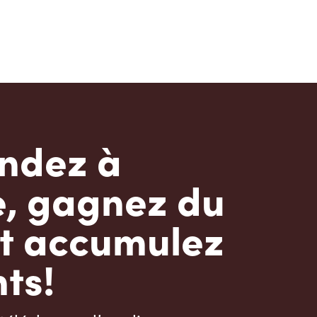
dez à
e, gagnez du
t accumulez
ts!