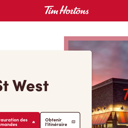
St West
tauration des
Obtenir
mmandes
l’itinéraire