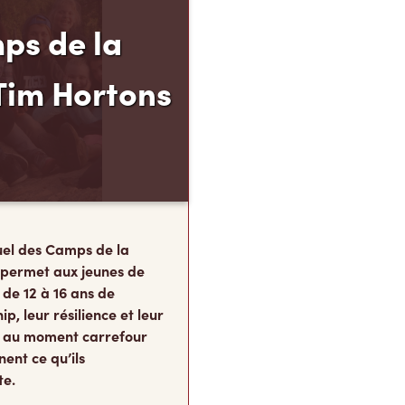
ps de la
Tim Hortons
el des Camps de la
 permet aux jeunes de
 de 12 à 16 ans de
p, leur résilience et leur
s, au moment carrefour
nent ce qu’ils
te.