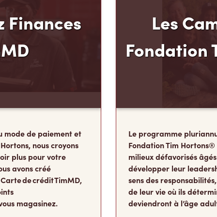
 Finances
Les Cam
mMD
Fondation 
u mode de paiement et
Le programme pluriannu
 Hortons, nous croyons
Fondation Tim Hortons®
oir plus pour votre
milieux défavorisés âgés
ous avons créé
développer leur leadershi
 Carte de crédit TimMD,
sens des responsabilité
ints
de leur vie où ils détermi
vous magasinez.
deviendront à l’âge adul