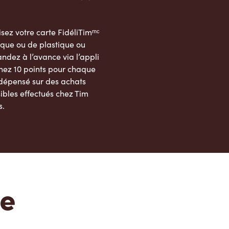
sez votre carte FidéliTimᵐᶜ
que ou de plastique ou
dez à l’avance via l’appli
nez 10 points pour chaque
 dépensé sur des achats
ibles effectués chez Tim
s.
App Store
Google Play Store
te