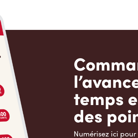
Comman
l’avanc
temps e
des poin
Numérisez ici pour 