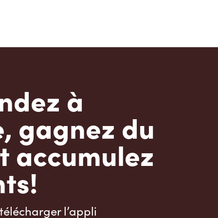
dez à
e, gagnez du
t accumulez
ts!
télécharger l’appli