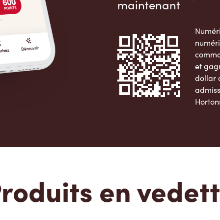
maintenant
Numéri
numéri
comman
et gag
dollar
admiss
Horton
Apple 
roduits en vedet