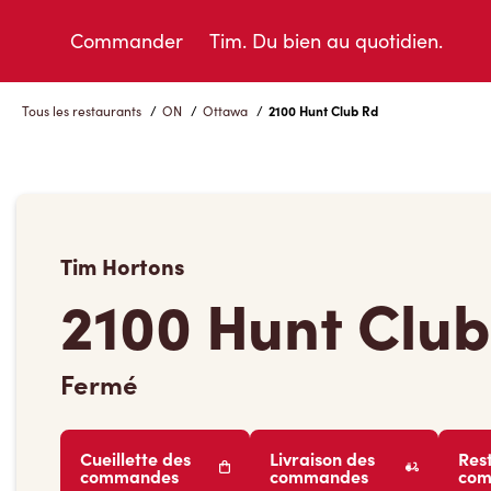
Skip
to
Commander
Tim. Du bien au quotidien.
Content
Tous les restaurants
/
ON
/
Ottawa
/
2100 Hunt Club Rd
Tim Hortons
2100 Hunt Club
Fermé
Cueillette des
Livraison des
Res
commandes
commandes
co