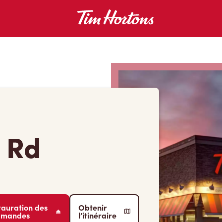
 Rd
tauration des
Obtenir
mmandes
l’itinéraire