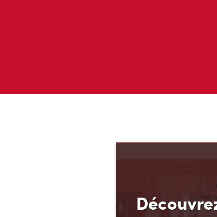
Découvrez
Ti
Découvrez votre nouvea
ses avantages! Chez Tim
que vous méritez d’en av
argent. C’est pourquoi n
Finances TimMD. Avec la