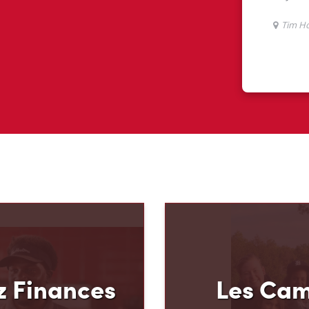
 Finances
Les Cam
mMD
Fondation 
u mode de paiement et
Le programme pluriannu
 Hortons, nous croyons
Fondation Tim Hortons®
oir plus pour votre
milieux défavorisés âgés
ous avons créé
développer leur leadershi
 Carte de crédit TimMD,
sens des responsabilité