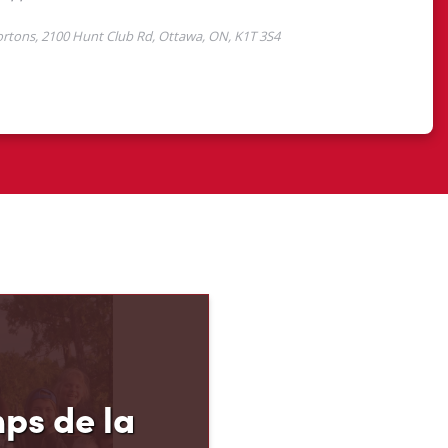
ps de la
Tim Hortons
el des Camps de la
 permet aux jeunes de
 de 12 à 16 ans de
p, leur résilience et leur
s, au moment carrefour