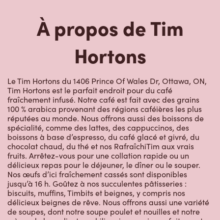
Hortons
Le Tim Hortons du 1406 Prince Of Wales Dr, Ottawa, ON,
Tim Hortons est le parfait endroit pour du café
fraîchement infusé. Notre café est fait avec des grains
100 % arabica provenant des régions caféières les plus
réputées au monde. Nous offrons aussi des boissons de
spécialité, comme des lattes, des cappuccinos, des
boissons à base d’espresso, du café glacé et givré, du
chocolat chaud, du thé et nos RafraîchiTim aux vrais
fruits. Arrêtez-vous pour une collation rapide ou un
délicieux repas pour le déjeuner, le dîner ou le souper.
Nos œufs d’ici fraîchement cassés sont disponibles
jusqu’à 16 h. Goûtez à nos succulentes pâtisseries :
biscuits, muffins, Timbits et beignes, y compris nos
délicieux beignes de rêve. Nous offrons aussi une variété
de soupes, dont notre soupe poulet et nouilles et notre
crème de brocoli, et un chili, qui se marie parfaitement
avec nos quartiers de pommes de terre d’ici.