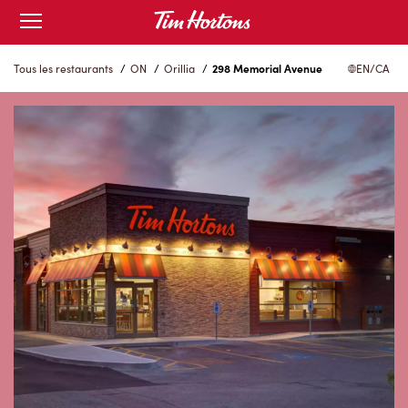
Skip
Open
to
mobile
menu
Content
Tous les restaurants
/
ON
/
Orillia
/
298 Memorial Avenue
EN/CA