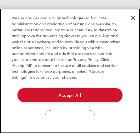
Politique de confidentialité
We use cookies and similar technologies to facilitate
Conditions de service
administration and navigation of our App and website, to
better understand and improve our services, to determine
Marques de commerce
and improve the advertising shown to you on our App and
website or elsewhere, and to provide you with a customized
online experience, including by providing you with
Accessibilité
personalized content and ads that are more relevant to
you. Learn more about this in our Privacy Policy. Click
Diagnostic
“Accept All” to consent to the use of all cookies and similar
technologies for these purposes, or select “Cookies
Settings” to customize your choices.
Contactez-nous
Accept All
Cookies Settings
TM & © Tim Hortons, 2023
EN/CA