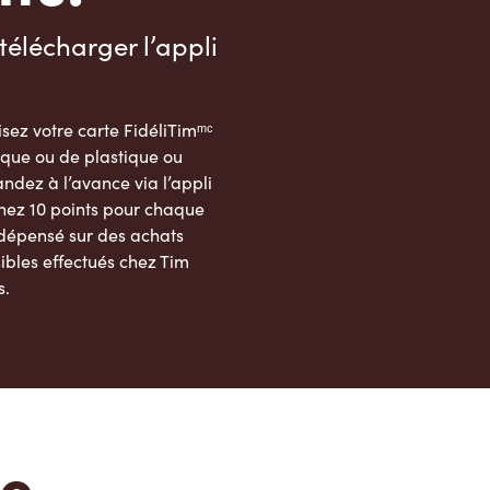
télécharger l’appli
sez votre carte FidéliTimᵐᶜ
que ou de plastique ou
dez à l’avance via l’appli
nez 10 points pour chaque
 dépensé sur des achats
ibles effectués chez Tim
s.
App Store
Google Play Store
te