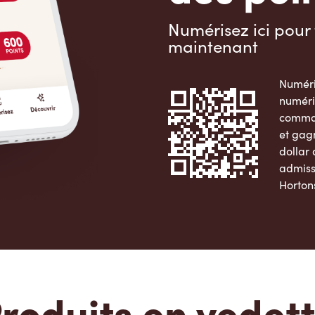
Numérisez ici pour 
maintenant
Numéri
numéri
comman
et gag
dollar
admiss
Horton
Apple 
roduits en vedet