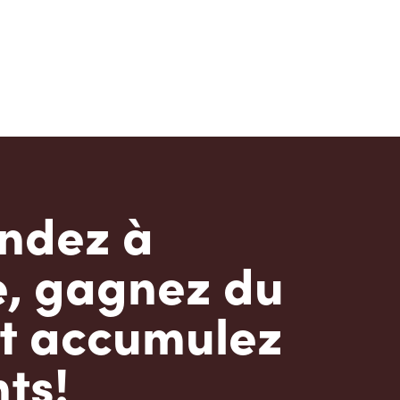
dez à
e, gagnez du
t accumulez
ts!