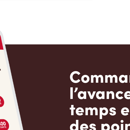
Comman
l’avanc
temps e
des poin