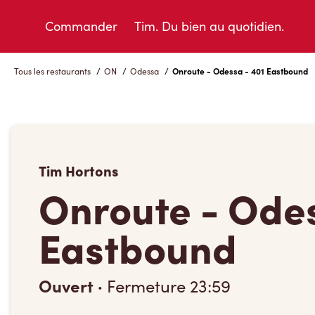
Skip
to
Commander
Tim. Du bien au quotidien.
Content
Tous les restaurants
/
ON
/
Odessa
/
Onroute - Odessa - 401 Eastbound
Tim Hortons
Onroute - Odes
Eastbound
Ouvert
·
Fermeture
23:59