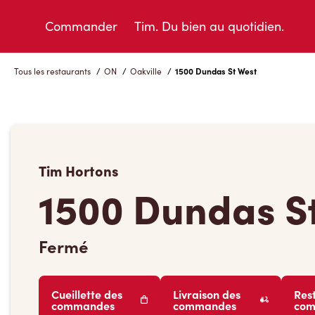
Skip
to
Commander
Tim. Du bien au quotidien.
Content
Tous les restaurants
/
ON
/
Oakville
/
1500 Dundas St West
Tim Hortons
1500 Dundas S
Fermé
Cueillette des
Livraison des
Res
commandes
commandes
co