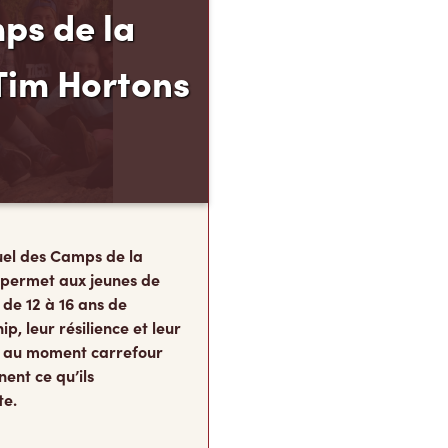
ps de la
Tim Hortons
el des Camps de la
 permet aux jeunes de
 de 12 à 16 ans de
p, leur résilience et leur
s, au moment carrefour
nent ce qu’ils
te.