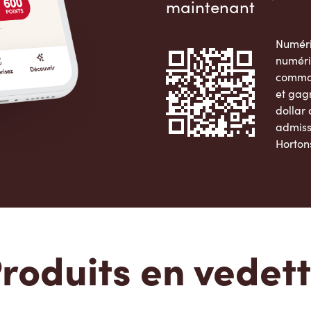
maintenant
Numéri
numéri
comman
et gag
dollar
admiss
Horton
Apple 
roduits en vedet