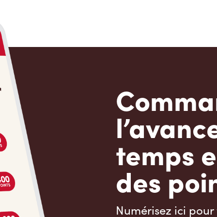
Comman
l’avanc
temps e
des poin
Numérisez ici pour 