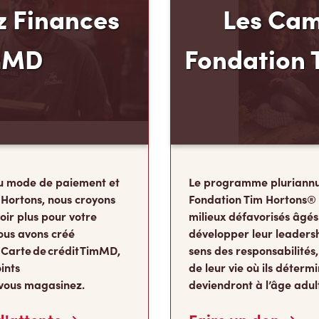
 Finances
Les Cam
mMD
Fondation 
u mode de paiement et
Le programme pluriannu
 Hortons, nous croyons
Fondation Tim Hortons®
oir plus pour votre
milieux défavorisés âgés
ous avons créé
développer leur leadershi
 Carte de crédit TimMD,
sens des responsabilité
ints
de leur vie où ils détermi
vous magasinez.
deviendront à l’âge adul