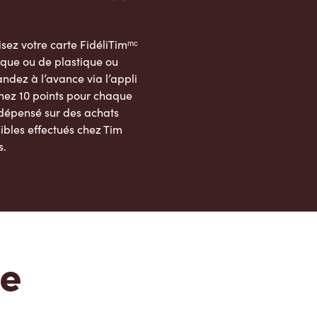
sez votre carte FidéliTimᵐᶜ
que ou de plastique ou
dez à l’avance via l’appli
nez 10 points pour chaque
 dépensé sur des achats
ibles effectués chez Tim
s.
App Store
Google Play Store
te