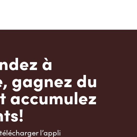
dez à
e, gagnez du
t accumulez
ts!
télécharger l’appli