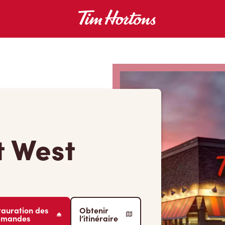
t West
tauration des
Obtenir
mmandes
l’itinéraire