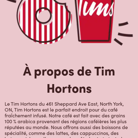
À propos de Tim
Hortons
Le Tim Hortons du 461 Sheppard Ave East, North York,
ON, Tim Hortons est le parfait endroit pour du café
fraîchement infusé. Notre café est fait avec des grains
100 % arabica provenant des régions caféières les plus
réputées au monde. Nous offrons aussi des boissons de
spécialité, comme des lattes, des cappuccinos, des
boissons à base d’espresso, du café glacé et givré, du
chocolat chaud, du thé et nos RafraîchiTim aux vrais
fruits. Arrêtez-vous pour une collation rapide ou un
délicieux repas pour le déjeuner, le dîner ou le souper.
Nos œufs d’ici fraîchement cassés sont disponibles
jusqu’à 16 h. Goûtez à nos succulentes pâtisseries :
biscuits, muffins, Timbits et beignes, y compris nos
délicieux beignes de rêve. Nous offrons aussi une variété
de soupes, dont notre soupe poulet et nouilles et notre
crème de brocoli, et un chili, qui se marie parfaitement
avec nos quartiers de pommes de terre d’ici.