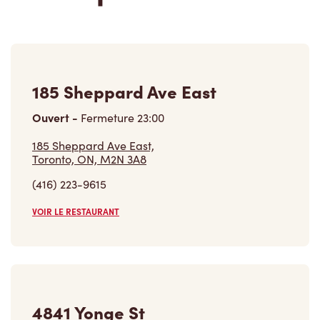
185 Sheppard Ave East,
Toronto, ON, M2N 3A8
(416) 223-9615
VOIR LE RESTAURANT
4841 Yonge St
Ouvert
-
Fermeture
17:00
4841 Yonge St,
North York, ON, M2N 5X2
(416) 222-4816
VOIR LE RESTAURANT