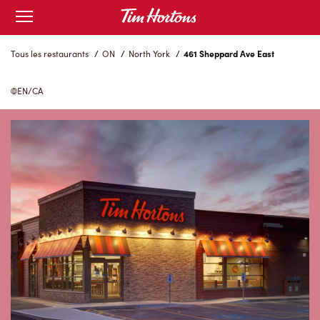
Skip
Open
to
mobile
menu
Content
Tous les restaurants
/
ON
/
North York
/
461 Sheppard Ave East
EN/CA