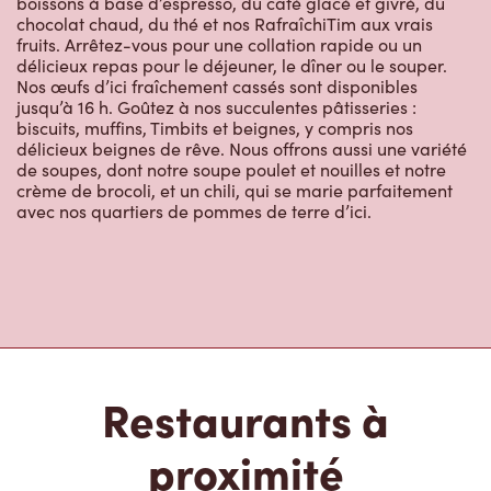
Restaurants à
proximité
185 Sheppard Ave East
Ouvert
-
Fermeture
23:00