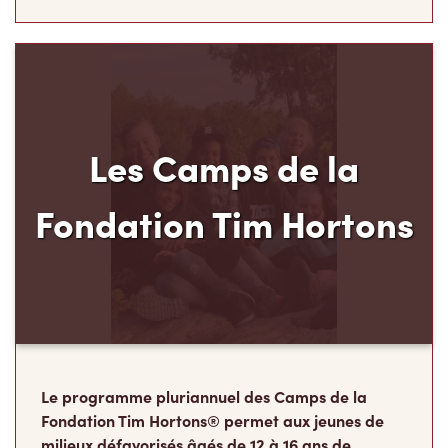
Fondation Tim Hortons
Le programme pluriannuel des Camps de la
Fondation Tim Hortons® permet aux jeunes de
milieux défavorisés âgés de 12 à 16 ans de
développer leur leadership, leur résilience et leur
sens des responsabilités, au moment carrefour
de leur vie où ils déterminent ce qu’ils
deviendront à l’âge adulte.
Faire un don