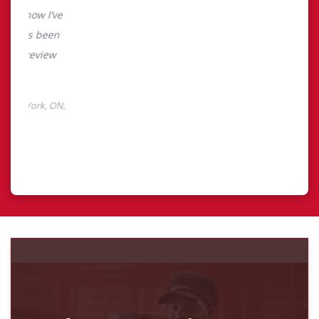
Découvrez Finances
TimMD